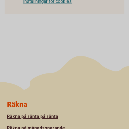
Inställningar för cookies
Sidfot
Räkna
Räkna på ränta på ränta
Räkna på månadssparande