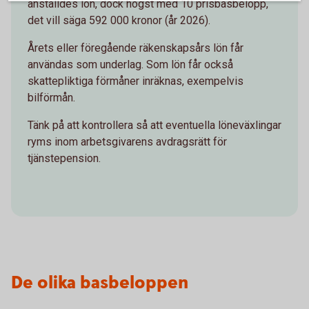
anställdes lön, dock högst med 10 prisbasbelopp,
det vill säga 592 000 kronor (år 2026).
Årets eller föregående räkenskapsårs lön får
användas som underlag. Som lön får också
skattepliktiga förmåner inräknas, exempelvis
bilförmån.
Tänk på att kontrollera så att eventuella löneväxlingar
ryms inom arbetsgivarens avdragsrätt för
tjänstepension.
De olika basbeloppen