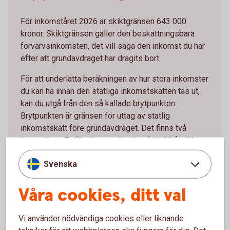
För inkomståret 2026 är skiktgränsen 643 000
kronor. Skiktgränsen gäller den beskattningsbara
förvärvsinkomsten, det vill säga den inkomst du har
efter att grundavdraget har dragits bort.
För att underlätta beräkningen av hur stora inkomster
du kan ha innan den statliga inkomstskatten tas ut,
kan du utgå från den så kallade brytpunkten.
Brytpunkten är gränsen för uttag av statlig
inkomstskatt före grundavdraget. Det finns två
brytpunkter. En för dig som inte har fyllt 66 år vid
årets ingång och en för dig som är 66 år vid årets
Svenska
ingång.
Du som inte har fyllt 66 år vid årets ingång kan ha en
Våra cookies, ditt val
total årsinkomst på 660 400 kronor (643 000 + 17
400) innan den statliga inkomstskatten börjar tas ut
Vi använder nödvändiga cookies eller liknande
vilket motsvarar en månadslön på 55 033 kronor.