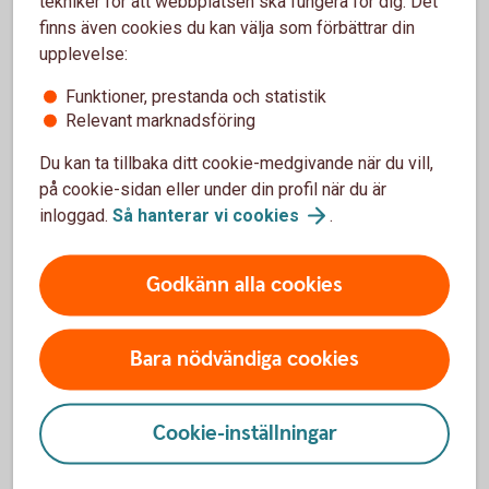
tekniker för att webbplatsen ska fungera för dig. Det
finns även cookies du kan välja som förbättrar din
Du som har fyllt 66 år vid årets ingång kan ha en total
upplevelse:
årsinkomst på 760 500 kronor innan den statliga
inkomstskatten tas ut vilket motsvarar en månadslön
Funktioner, prestanda och statistik
på 63 375 kronor. Att du som har fyllt 66 år vid årets
Relevant marknadsföring
ingång har högre brytpunkter beror på att
grundavdraget är högre.
Du kan ta tillbaka ditt cookie-medgivande när du vill,
på cookie-sidan eller under din profil när du är
inloggad.
Så hanterar vi
cookies
.
Godkänn alla cookies
Kontrollera avdragsutrymmet för
Bara nödvändiga cookies
tjänstepensionen
Cookie-inställningar
Arbetsgivare får göra avdrag för premie till
tjänstepensionsförsäkring med 35 procent av den