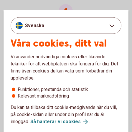
Enligt lag måste en aktiebok föras - den ligger till grund för
Svenska
vilka aktier som ger rösträtt.
Våra cookies, ditt val
Vi använder nödvändiga cookies eller liknande
Den som underlåter att föra aktiebok riskerar böter eller
tekniker för att webbplatsen ska fungera för dig. Det
fängelsestraff.
finns även cookies du kan välja som förbättrar din
upplevelse:
Regelefterlevnad blir allt viktigare i takt med att bolag växer
Funktioner, prestanda och statistik
Relevant marknadsföring
eller ägarstruktur förändras.
Du kan ta tillbaka ditt cookie-medgivande när du vill,
på cookie-sidan eller under din profil när du är
inloggad.
Så hanterar vi
cookies
.
Frågor och svar om NVR:s digitala