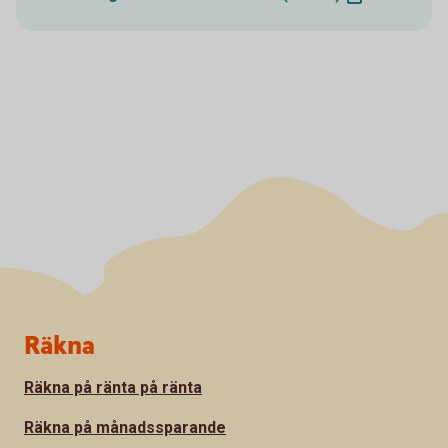
Sidfot
Räkna
Räkna på ränta på ränta
Räkna på månadssparande