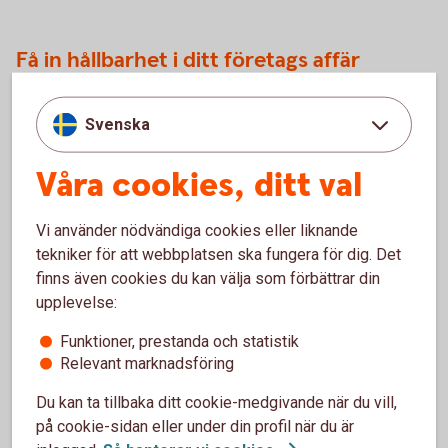
Få in hållbarhet i ditt företags affär
Svenska
Små och medelstora företag står för både sysselsättning
och mångfald, och bidrar inte bara till ett vibrerande,
Våra cookies, ditt val
färgstarkt och mångfacetterat näringsliv - ni utgör på många
sätt ryggraden till vår välfärd.
Vi använder nödvändiga cookies eller liknande
För att lyckas behöver man dock bygga rätt från början och
tekniker för att webbplatsen ska fungera för dig. Det
integrera hållbarhet – i hela sin affär.
finns även cookies du kan välja som förbättrar din
upplevelse:
Vill du komma igång med ditt hållbarhetsarbete? Kontakta
Almi!
Funktioner, prestanda och statistik
Relevant marknadsföring
Du kan ta tillbaka ditt cookie-medgivande när du vill,
på cookie-sidan eller under din profil när du är
För att se detta innehåll behöver du först