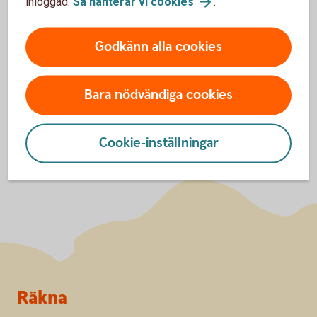
inloggad.
Så hanterar vi
cookies
.
godkänna cookies för Funktioner, prestanda
och statistik.
Inställningar för cookies
Godkänn alla cookies
Bara nödvändiga cookies
Cookie-inställningar
Sidfot
Räkna