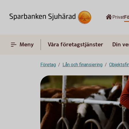
Privat
F
Meny
Våra företagstjänster
Din v
Företag
Lån och finansiering
Objektsfi