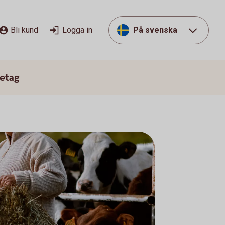
Bli kund
Logga in
På svenska
etag