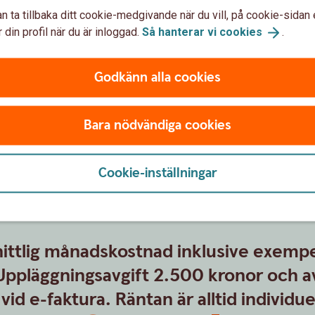
n ta tillbaka ditt cookie-medgivande när du vill, på cookie-sidan 
 din profil när du är inloggad.
Så hanterar vi
cookies
.
Ange om du ska gå in med kon
hur mycket
Godkänn alla cookies
Värdet av kontantinsatsen är
Bara nödvändiga cookies
Cookie-inställningar
ttlig månadskostnad inklusive exempe
Uppläggningsavgift 2.500 kronor och av
vid e-faktura. Räntan är alltid individuel