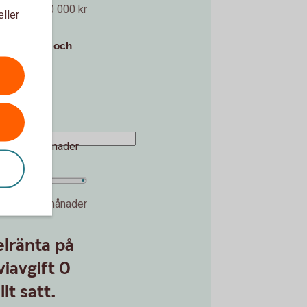
5 000 000 kr
eller
tantinsats och
kr
36 %
månader
120 månader
lränta på
iavgift 0
lt satt.