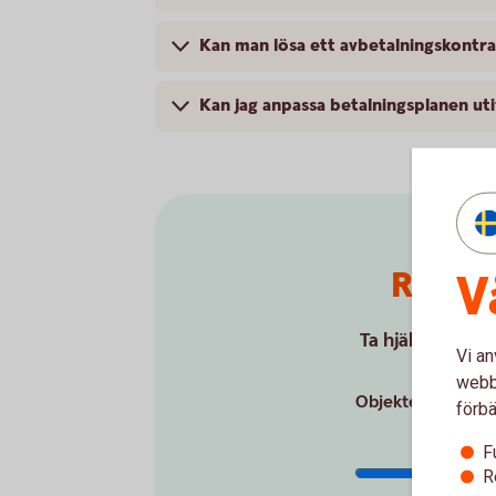
Kan man lösa ett avbetalningskontra
Kan jag anpassa betalningsplanen ut
Räkna 
V
Ta hjälp av vår 
Vi an
webbp
Objektets pris ex
förbä
F
R