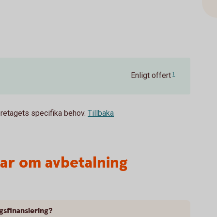
Enligt offert
1
öretagets specifika behov.
Tillbaka
var om avbetalning
gsfinansiering?