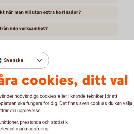
kt när man vill utan extra kostnader?
ifrån min verksamhet?
Svenska
på er månadskostnad vid avbe
åra cookies, ditt val
kalkylator för räkna på kostnaden för ett avbetalningslån t
vänder nödvändiga cookies eller liknande tekniker för att
latsen ska fungera för dig. Det finns även cookies du kan välj
klusive moms (lägsta möjliga pris kan vara 100 000 kronor)
ttrar din upplevelse:
unktioner, prestanda och statistik
elevant marknadsföring