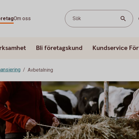
öretag
Om oss
Sök
erksamhet
Bli företagskund
Kundservice För
nansiering
Avbetalning