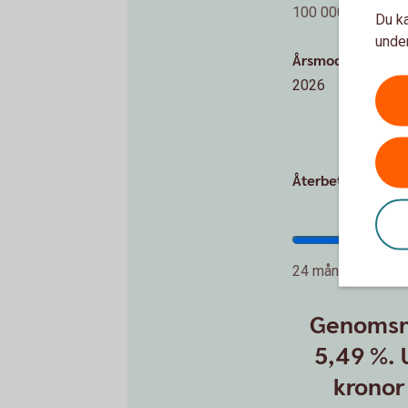
100 000 kr
Du ka
under
Årsmodell
2026
Återbetalningstid
24 månader
Genomsni
5,49 %. 
kronor 