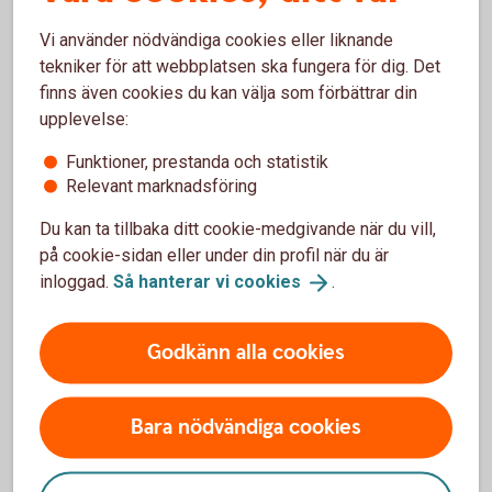
Kort
Vi använder nödvändiga cookies eller liknande
tekniker för att webbplatsen ska fungera för dig. Det
finns även cookies du kan välja som förbättrar din
Hur beställer jag ett Bankkort Business?
upplevelse:
Funktioner, prestanda och statistik
Hur ersätter jag ett befintligt Bankkort
Relevant marknadsföring
Business?
Du kan ta tillbaka ditt cookie-medgivande när du vill,
på cookie-sidan eller under din profil när du är
Hur avslutar jag Bankkort Business?
inloggad.
Så hanterar vi
cookies
.
Hur ändrar jag limit på Bankkort Business?
Godkänn alla cookies
Hur öppnar/stänger man för internetköp på
Bankkort Business?
Bara nödvändiga cookies
Var ser jag uppgifter om Betalkort Företag?