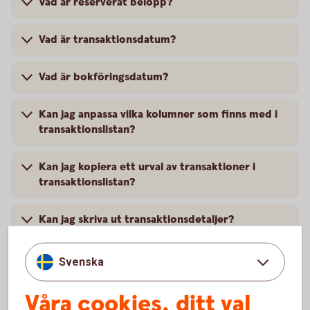
Vad är reserverat belopp?
Vad är transaktionsdatum?
Vad är bokföringsdatum?
Kan jag anpassa vilka kolumner som finns med i
transaktionslistan?
Kan jag kopiera ett urval av transaktioner i
transaktionslistan?
Kan jag skriva ut transaktionsdetaljer?
Kan jag se vem som har fört över pengar?
Svenska
Våra cookies, ditt val