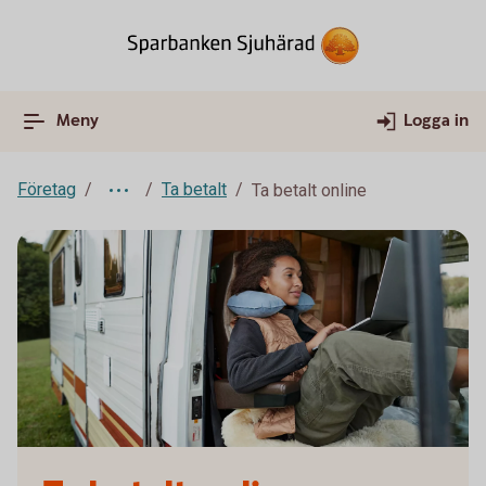
Meny
Logga in
Företag
Ta betalt
Ta betalt online