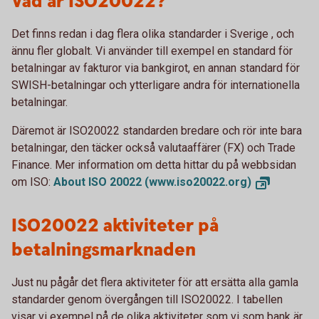
Vad är ISO20022?
Det finns redan i dag flera olika standarder i Sverige , och
ännu fler globalt. Vi använder till exempel en standard för
betalningar av fakturor via bankgirot, en annan standard för
SWISH-betalningar och ytterligare andra för internationella
betalningar.
Däremot är ISO20022 standarden bredare och rör inte bara
betalningar, den täcker också valutaaffärer (FX) och Trade
Finance. Mer information om detta hittar du på webbsidan
om ISO:
About ISO 20022
(www.iso20022.org)
ISO20022 aktiviteter på
betalningsmarknaden
Just nu pågår det flera aktiviteter för att ersätta alla gamla
standarder genom övergången till ISO20022. I tabellen
visar vi exempel på de olika aktiviteter som vi som bank är