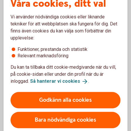
Våra cookies, ditt val
ISO20022-baserade betalningsfiler
Vi använder nödvändiga cookies eller liknande
tekniker för att webbplatsen ska fungera för dig. Det
finns även cookies du kan välja som förbättrar din
upplevelse:
High value payments flyttades till
Funktioner, prestanda och statistik
ISO20022 i mars 2023
Relevant marknadsföring
High-Value-Payments gick över till ISO20022 som
Du kan ta tillbaka ditt cookie-medgivande när du vill,
standard för en stor del av våra internationella
på cookie-sidan eller under din profil när du är
betalningar: EUR med större belopp (high value
inloggad.
Så hanterar vi
cookies
.
payments) och internationella betalningar i andra
valutor som skickas via SWIFT.
Godkänn alla cookies
Bara nödvändiga cookies
Flytten till ISO20022