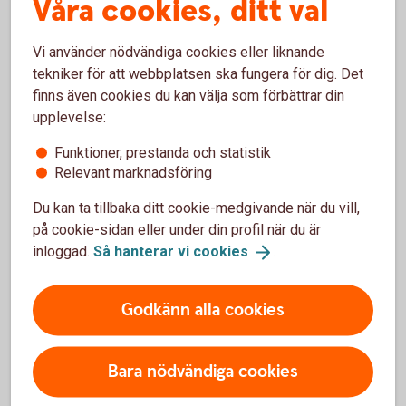
Våra cookies, ditt val
ISO20022-baserade betalningsfiler
Vi använder nödvändiga cookies eller liknande
tekniker för att webbplatsen ska fungera för dig. Det
finns även cookies du kan välja som förbättrar din
upplevelse:
High value payments flyttades till
Funktioner, prestanda och statistik
ISO20022 i mars 2023
Relevant marknadsföring
High-Value-Payments gick över till ISO20022 som
Du kan ta tillbaka ditt cookie-medgivande när du vill,
standard för en stor del av våra internationella
på cookie-sidan eller under din profil när du är
betalningar: EUR med större belopp (high value
inloggad.
Så hanterar vi
cookies
.
payments) och internationella betalningar i andra
valutor som skickas via SWIFT.
Godkänn alla cookies
Bara nödvändiga cookies
Flytten till ISO20022