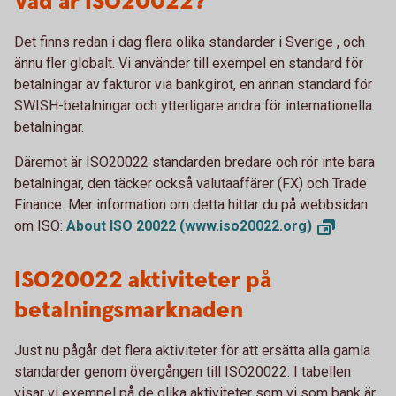
Vad är ISO20022?
Det finns redan i dag flera olika standarder i Sverige , och
ännu fler globalt. Vi använder till exempel en standard för
betalningar av fakturor via bankgirot, en annan standard för
SWISH-betalningar och ytterligare andra för internationella
betalningar.
Däremot är ISO20022 standarden bredare och rör inte bara
betalningar, den täcker också valutaaffärer (FX) och Trade
Finance. Mer information om detta hittar du på webbsidan
om ISO:
About ISO 20022
(www.iso20022.org)
ISO20022 aktiviteter på
betalningsmarknaden
Just nu pågår det flera aktiviteter för att ersätta alla gamla
standarder genom övergången till ISO20022. I tabellen
visar vi exempel på de olika aktiviteter som vi som bank är