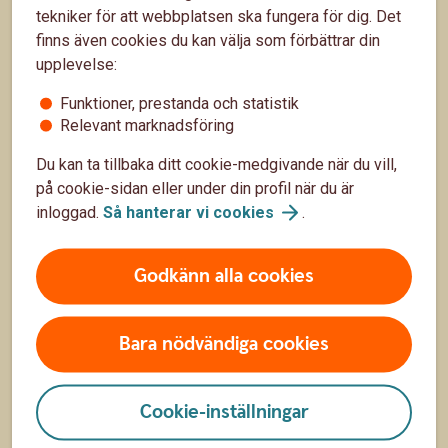
tekniker för att webbplatsen ska fungera för dig. Det
Räkna på månadssparande
finns även cookies du kan välja som förbättrar din
upplevelse:
Bolånekalkyl
Funktioner, prestanda och statistik
Räkna på billån
Relevant marknadsföring
Räkna ut pension
Du kan ta tillbaka ditt cookie-medgivande när du vill,
på cookie-sidan eller under din profil när du är
inloggad.
Så hanterar vi
cookies
.
Hitta snabbt
Räntor, priser och kurser
Godkänn alla cookies
Hitta bankkontor
Bara nödvändiga cookies
Om Sparbanken Sjuhärad
Press
Cookie-inställningar
Jobba hos oss