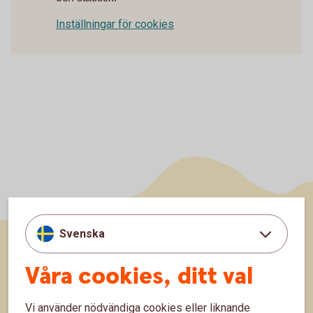
Inställningar för cookies
Svenska
Sidfot
Våra cookies, ditt val
Räkna
Räkna på ränta på ränta
Vi använder nödvändiga cookies eller liknande