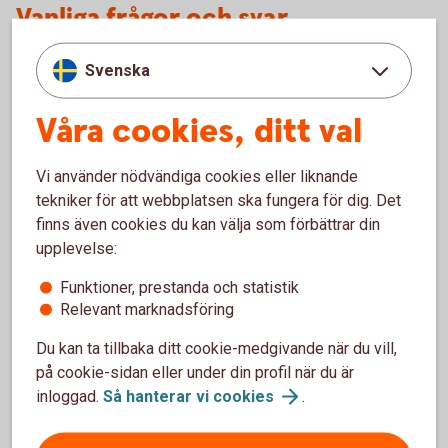
Vanliga frågor och svar
Svenska
Kan köparen få tillgång till godset innan
betalning?
Våra cookies, ditt val
Vilka dokument ska jag skicka till banken?
Vi använder nödvändiga cookies eller liknande
tekniker för att webbplatsen ska fungera för dig. Det
När får jag betalt under ett exportinkasso?
finns även cookies du kan välja som förbättrar din
upplevelse:
Funktioner, prestanda och statistik
Relevant marknadsföring
För att se detta innehåll behöver du först
godkänna cookies för Funktioner, prestanda
Du kan ta tillbaka ditt cookie-medgivande när du vill,
och statistik.
på cookie-sidan eller under din profil när du är
inloggad.
Så hanterar vi
cookies
.
Inställningar för cookies