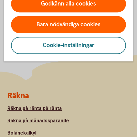
Godkänn alla cookies
Bara nödvändiga cookies
Cookie-inställningar
Sidfot
Räkna
Räkna på ränta på ränta
Räkna på månadssparande
Bolånekalkyl