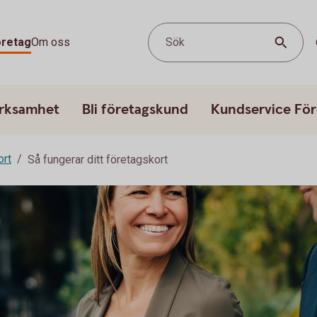
öretag
Om oss
Sök
erksamhet
Bli företagskund
Kundservice För
ort
Så fungerar ditt företagskort