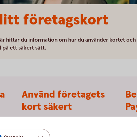
ditt företagskort
Här hittar du information om hur du använder kortet och
på ett säkert sätt.
a
Använd företagets
Be
kort säkert
Pa
Att handla med kort är tryggt, förutsatt att
Det ä
öra
du hanterar företagets kort och koder på ett
telef
rt.
säkert sätt. Läs om vad du bör tänka på.
ditt k