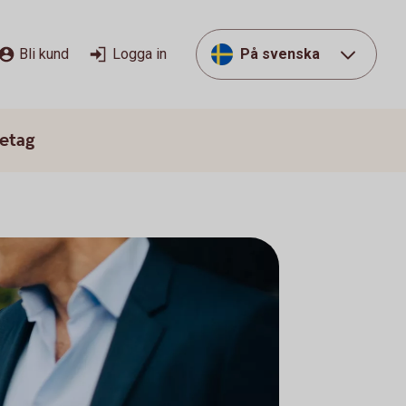
Bli kund
Logga in
På svenska
etag