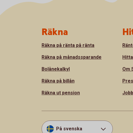
Sidfot
Räkna
Hi
Räkna på ränta på ränta
Ränt
Räkna på månadssparande
Hitt
Bolånekalkyl
Om S
Räkna på billån
Pre
Räkna ut pension
Jobb
På svenska