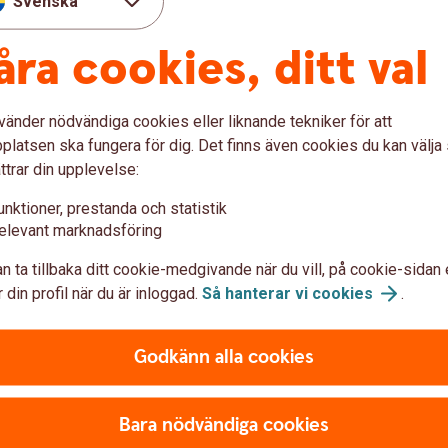
Svenska
Använd ditt företagskort
säkert
Beta
åra cookies, ditt val
vänder nödvändiga cookies eller liknande tekniker för att
Nu kan du ansluta
Be
latsen ska fungera för dig. Det finns även cookies du kan välj
ttrar din upplevelse:
kortet till Fidesmo
Pa
unktioner, prestanda och statistik
Pay
elevant marknadsföring
Har d
siness
Busin
n ta tillbaka ditt cookie-medgivande när du vill, på cookie-sidan 
Med Fidesmo Pay kan du enkelt ansluta ditt
mer på
 din profil när du är inloggad.
Så hanterar vi
cookies
.
bankkort Business till wearables, till
a
Sam
exempel en klocka, ring eller armband och
betala i fysisk butik.
Godkänn alla cookies
Läs mer om hur du
ansluter
Bara nödvändiga cookies