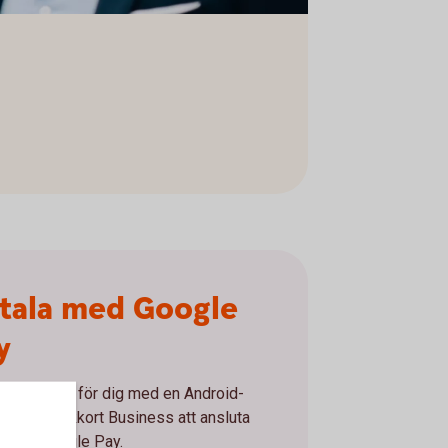
tala med Google
y
r nu möjligt för dig med en Android-
on och bankkort Business att ansluta
ort till Google Pay.