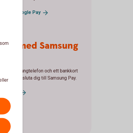
la med Google
Pay
tala med Samsung
a som
y
u en Samsungtelefon och ett bankkort
ess kan ansluta dig till Samsung Pay.
eller
sung
Pay