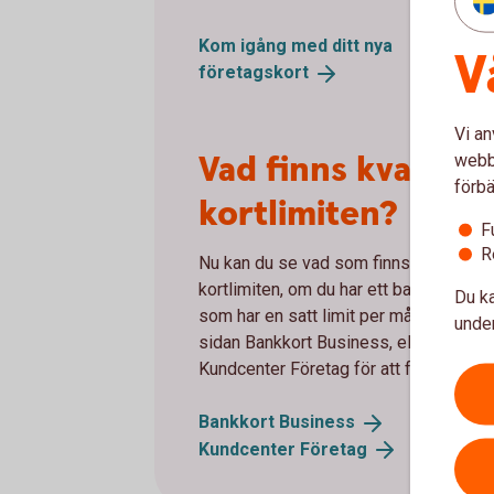
Kom igång med ditt nya
V
företagskort
Vi an
Vad finns kvar av
webbp
förbä
kortlimiten?
F
R
Nu kan du se vad som finns kvar av
kortlimiten, om du har ett bankkort Bu
Du ka
som har en satt limit per månad. Läs 
under
sidan Bankkort Business, eller kontakt
Kundcenter Företag för att få hjälp.
Bankkort
Business
Kundcenter
Företag