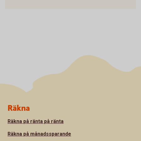
Sidfot
Räkna
Räkna på ränta på ränta
Räkna på månadssparande