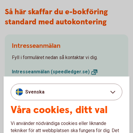
Så här skaffar du e-bokföring
standard med autokontering
Intresseanmälan
Fyll i formuläret nedan så kontaktar vi dig.
Intresseanmälan
(speedledger.se)
Svenska
Våra cookies, ditt val
Besök oss
Välkommen till ett av våra kontor så hjälper vi dig.
Vi använder nödvändiga cookies eller liknande
tekniker för att webbplatsen ska fungera för dig. Det