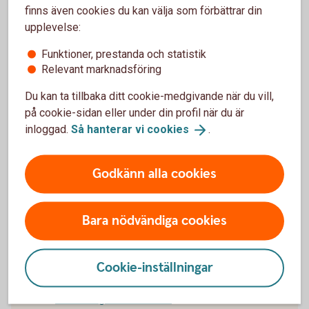
Hitta ditt
bankkontor
finns även cookies du kan välja som förbättrar din
upplevelse:
Funktioner, prestanda och statistik
Relevant marknadsföring
Ring oss
Du kan ta tillbaka ditt cookie-medgivande när du vill,
på cookie-sidan eller under din profil när du är
Ring oss för att få hjälp med företagets affärer.
inloggad.
Så hanterar vi
cookies
.
Ring 033-16 65 00
Godkänn alla cookies
Bara nödvändiga cookies
För att se detta innehåll behöver du först
godkänna cookies för Funktioner, prestanda
Cookie-inställningar
och statistik.
Inställningar för cookies