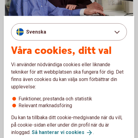
Hantera er ekonomi på ett
Svenska
enkelt,
snabbt
och
säkert
Våra cookies, ditt val
sätt med bankintegration.
Vi använder nödvändiga cookies eller liknande
tekniker för att webbplatsen ska fungera för dig. Det
finns även cookies du kan välja som förbättrar din
upplevelse:
Funktioner, prestanda och statistik
Relevant marknadsföring
Real
Du kan ta tillbaka ditt cookie-medgivande när du vill,
på cookie-sidan eller under din profil när du är
inloggad.
Så hanterar vi
cookies
.