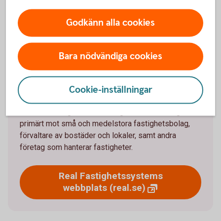
Godkänn alla cookies
Om Real Fastighetssystem
Real Fastighetssystem är ett affärssystem för
Bara nödvändiga cookies
fastighetsägare som vill förenkla vardagen. Det
hanterar allt från hyresavtal och underhållsplaner till
kontakten med hyresgäster. Med hjälp av
Cookie-inställningar
datarapporter får du koll på driftskostnaderna – och
bättre underlag för investeringar. Real riktar sig
primärt mot små och medelstora fastighetsbolag,
förvaltare av bostäder och lokaler, samt andra
företag som hanterar fastigheter.
Real Fastighetssystems
webbplats
(real.se)