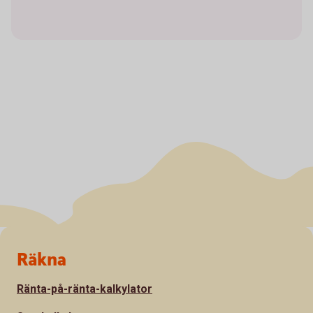
Sidfot
Räkna
Ränta-på-ränta-kalkylator