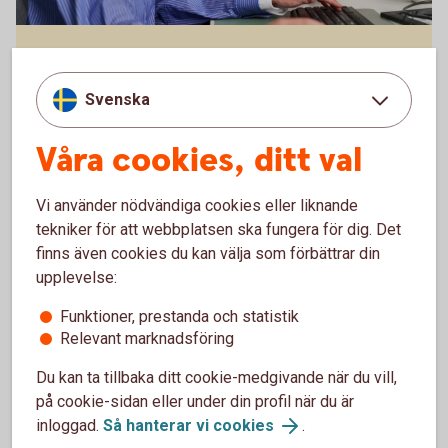
Hantera er ekonomi på ett
enkelt,
snabbt
och
säkert
Svenska
sätt med bankintegration.
Våra cookies, ditt val
Vi använder nödvändiga cookies eller liknande
tekniker för att webbplatsen ska fungera för dig. Det
finns även cookies du kan välja som förbättrar din
upplevelse:
Funktioner, prestanda och statistik
Bokio
Relevant marknadsföring
Du kan ta tillbaka ditt cookie-medgivande när du vill,
på cookie-sidan eller under din profil när du är
inloggad.
Så hanterar vi cookies
.