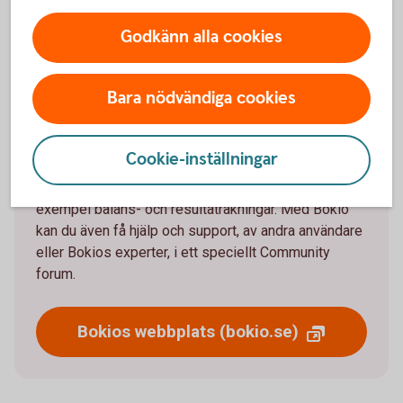
Om Bokio
Godkänn alla cookies
Bokio är ett webbaserat bokföringsprogram som
tillhandahåller allt från bokföring och fakturering till
Bara nödvändiga cookies
lönehantering och bokslut. Det riktar sig framför allt
till små och medelstora företag, samt
egenföretagare. Bokio använder AI-teknologi för att
Cookie-inställningar
förenkla processen med automatisk kategorisering
av transaktioner och generera rapporter - till
exempel balans- och resultaträkningar. Med Bokio
kan du även få hjälp och support, av andra användare
eller Bokios experter, i ett speciellt Community
forum.
Bokios webbplats (bokio.se)