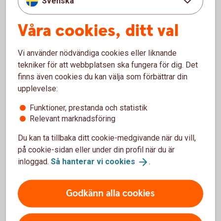
Svenska
Var ute i god tid
Våra cookies, ditt val
När ni vill ansöka om någon av dessa garantier –
tänk på att kontakta oss i god tid. Vi skickar in en
Vi använder nödvändiga cookies eller liknande
ansökan till EKN med en beskrivning av exporten
tekniker för att webbplatsen ska fungera för dig. Det
eller exportanknytningen. Därefter bedömer EKN
finns även cookies du kan välja som förbättrar din
risken i affären och ger en offert.
upplevelse:
Funktioner, prestanda och statistik
Relevant marknadsföring
Du kan ta tillbaka ditt cookie-medgivande när du vill,
Frågor och svar om EKN
på cookie-sidan eller under din profil när du är
inloggad.
Så hanterar vi
cookies
.
Vem kan ansöka om en EKN-garanti?
Godkänn alla cookies
Kan nystartade företag få stöd av EKN?