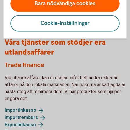
Kan EKN:s garantier bli aktuella även om
Bara nödvändiga cookies
produkten är tillverkad i ett annat land?
Cookie-inställningar
Våra tjänster som stödjer era
utlandsaffärer
Trade finance
Vid utlandsaffärer kan ni ställas inför helt andra risker än
affärer på den lokala marknaden. När riskerna är kartlagda är
nästa steg att minimera dem. Vi har produkter som hjälper
er göra det.
Importinkasso
Importremburs
Exportinkasso