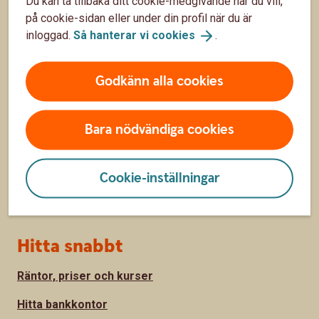
Du kan ta tillbaka ditt cookie-medgivande när du vill,
på cookie-sidan eller under din profil när du är
inloggad.
Så hanterar vi
cookies
.
Sidfot
Räkna
Räkna på ränta på ränta
Godkänn alla cookies
Räkna på månadssparande
Bara nödvändiga cookies
Bolånekalkyl
Räkna på billån
Cookie-inställningar
Räkna ut pension
Hitta snabbt
Räntor, priser och kurser
Hitta bankkontor