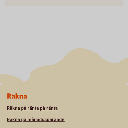
Sidfot
Räkna
Räkna på ränta på ränta
Räkna på månadssparande