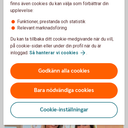
finns även cookies du kan välja som förbättrar din
8032 Seniorpar
upplevelse:
Sjuhäradskonto 3dgr – ökat
Funktioner, prestanda och statistik
skydd mot bedrägerier
Relevant marknadsföring
Du kan ta tillbaka ditt cookie-medgivande när du vill,
Bedragare vill att du agerar snabbt.
på cookie-sidan eller under din profil när du är
Med Sjuhäradskonto 3dgr skickas pengarna inte
inloggad.
Så hanterar vi cookies
.
direkt vid överföringar i internetbanken och appen,
vilket ger dig tid att tänka efter.
Godkänn alla cookies
Sjuhäradskonto 3dgr – läs mer och öppna konto
Bara nödvändiga cookies
Cookie-inställningar