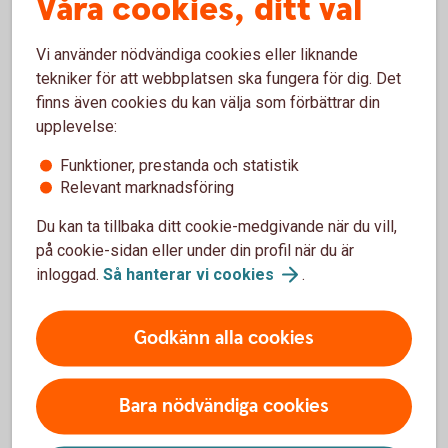
Våra cookies, ditt val
de kan hjälpa dig att få tillbaka pengarna.
Ta hjälp av din omgivning, eller kontakta
Vi använder nödvändiga cookies eller liknande
Brottsofferjouren där du bor.
tekniker för att webbplatsen ska fungera för dig. Det
Brottsofferjouren.
se
finns även cookies du kan välja som förbättrar din
upplevelse:
Funktioner, prestanda och statistik
Relevant marknadsföring
Du kan ta tillbaka ditt cookie-medgivande när du vill,
Lär dig mer om hur du kan
på cookie-sidan eller under din profil när du är
skydda
dig
mot
bedragarna.
inloggad.
Så hanterar vi
cookies
.
Godkänn alla cookies
3 vanliga varningstecken på
Bara nödvändiga cookies
bedrägerier