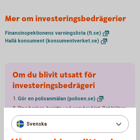
Mer om investeringsbedrägerier
Finansinspektionens varningslista
(fi.se)
Hallå konsument
(konsumentverket.se)
Om du blivit utsatt för
investeringsbedrägeri
Gör en polisanmälan
(polisen.se)
.
Ring banken, berätta vad som har hänt. Det hjälper
banken att utreda vad som hänt, vilket kan hjälpa
andra som annars riskerar att drabbas på liknande
Svenska
sätt.
Kontakta oss på
banken
Avbryt all kontakt, även med personer som påstår att