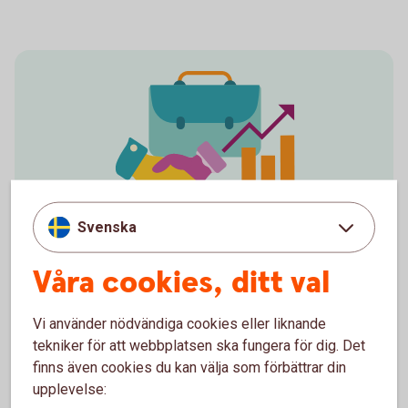
Svenska
Spot Growth and startups
Företag
Våra cookies, ditt val
Jag är här som företagskund.
Vi använder nödvändiga cookies eller liknande
tekniker för att webbplatsen ska fungera för dig. Det
Företagskund
finns även cookies du kan välja som förbättrar din
upplevelse: