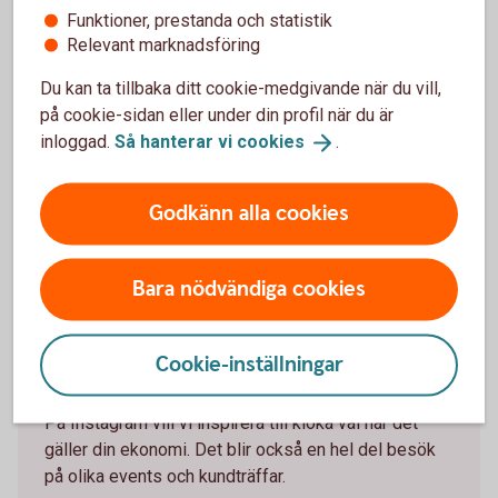
Funktioner, prestanda och statistik
Relevant marknadsföring
Följ oss på sociala medier
Du kan ta tillbaka ditt cookie-medgivande när du vill,
på cookie-sidan eller under din profil när du är
Facebook
inloggad.
Så hanterar vi
cookies
.
På Facebook delar vi med oss av tips och idéer som
underlättar i din vardag. Här får du också hänga med
Godkänn alla cookies
på händelser på och utanför banken.
Bara nödvändiga cookies
Följ oss på Facebook
(facebook.com)
Cookie-inställningar
Instagram
På Instagram vill vi inspirera till kloka val när det
gäller din ekonomi. Det blir också en hel del besök
på olika events och kundträffar.