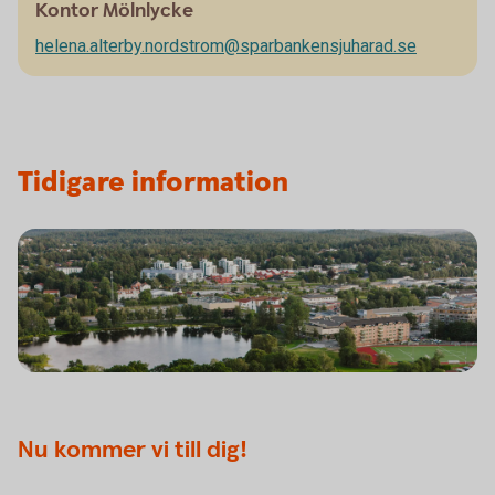
Kontor Mölnlycke
helena.alterby.nordstrom@sparbankensjuharad.se
Tidigare information
Nu kommer vi till dig!