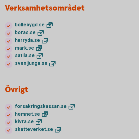
Verksamhetsområdet
bollebygd.
se
boras.
se
harryda.
se
mark.
se
satila.
se
svenljunga.
se
Övrigt
forsakringskassan.
se
hemnet.
se
kivra.
se
skatteverket.
se