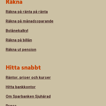
Sidfot
Räkna
Räkna på ränta på ränta
Räkna på månadssparande
Bolånekalkyl
Räkna på billån
Räkna ut pension
Hitta snabbt
Räntor, priser och kurser
Hitta bankkontor
Om Sparbanken Sjuhärad
Press