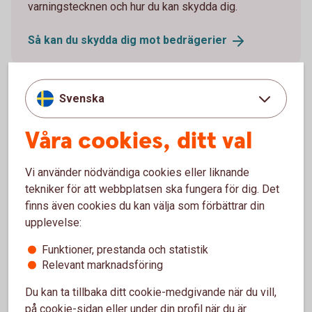
varningstecknen och hur du kan skydda dig.
Så kan du skydda dig mot
bedrägerier
Svenska
Våra cookies, ditt val
Vi använder nödvändiga cookies eller liknande
tekniker för att webbplatsen ska fungera för dig. Det
finns även cookies du kan välja som förbättrar din
upplevelse:
Funktioner, prestanda och statistik
Person paying with a phone at a café
Relevant marknadsföring
Kreditkort – så funkar det!
Du kan ta tillbaka ditt cookie-medgivande när du vill,
Ett kreditkort kan ge extra flexibilitet i vardagen och
på cookie-sidan eller under din profil när du är