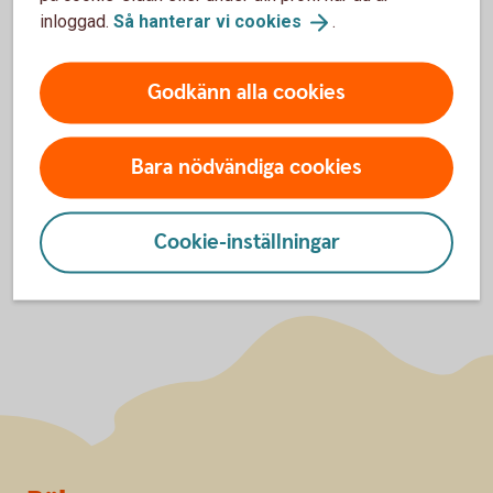
hjälpa dig att få överblick över utgifterna. Upptäck
inloggad.
Så hanterar vi
cookies
.
hur det fungerar och hur du använder det på ett smart
vis.
Godkänn alla cookies
Jag vill lära mig mer om
kreditkort
Bara nödvändiga cookies
Cookie-inställningar