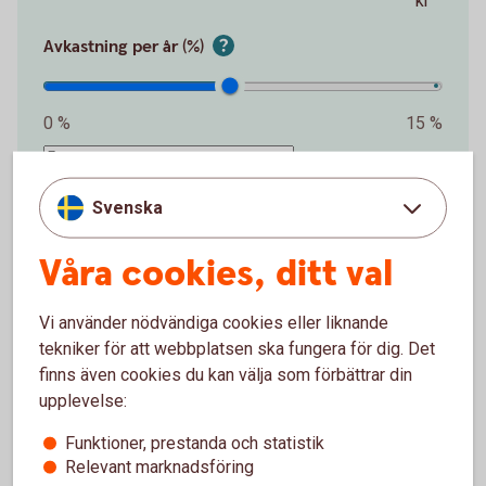
kr
Avkastning per år (%)
0 %
15 %
%
Svenska
Förväntat sparbelopp om 10 år
172 019 kr
Våra cookies, ditt val
Insättningar från dig är 120 000 kr.
Förväntad
Vi använder nödvändiga cookies eller liknande
avkastning är +52 019 kr.
tekniker för att webbplatsen ska fungera för dig. Det
finns även cookies du kan välja som förbättrar din
Logga in och börja månadsspara
upplevelse:
Funktioner, prestanda och statistik
Inte kund än?
Bli
kund
Relevant marknadsföring