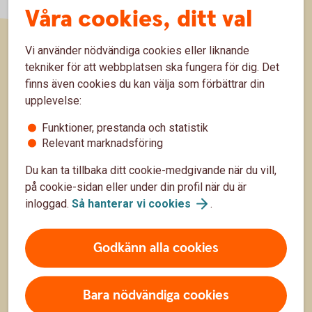
Våra cookies, ditt val
Vi använder nödvändiga cookies eller liknande
Sidfot
tekniker för att webbplatsen ska fungera för dig. Det
Räkna
finns även cookies du kan välja som förbättrar din
upplevelse:
Räkna på ränta på ränta
Funktioner, prestanda och statistik
Räkna på månadssparande
Relevant marknadsföring
Bolånekalkyl
Du kan ta tillbaka ditt cookie-medgivande när du vill,
Räkna på billån
på cookie-sidan eller under din profil när du är
inloggad.
Så hanterar vi
cookies
.
Räkna ut pension
Godkänn alla cookies
Hitta snabbt
Bara nödvändiga cookies
Räntor, priser och kurser