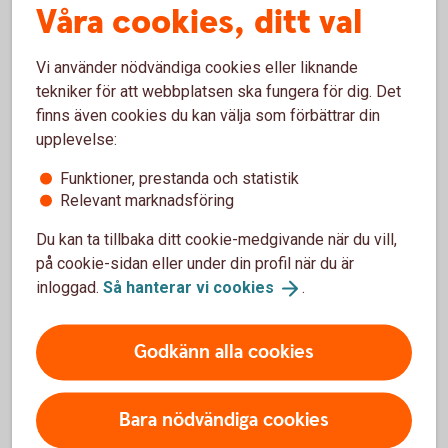
Hotell
Våra cookies, ditt val
Vi använder nödvändiga cookies eller liknande
Quality Hotel
Grand
tekniker för att webbplatsen ska fungera för dig. Det
Bokning med
rabatt
finns även cookies du kan välja som förbättrar din
upplevelse:
Funktioner, prestanda och statistik
Relevant marknadsföring
Taxi
Du kan ta tillbaka ditt cookie-medgivande när du vill,
på cookie-sidan eller under din profil när du är
Taxi
Borås
inloggad.
Så hanterar vi
cookies
.
Sverigetaxi
Godkänn alla cookies
Varmt
välkomna
till oss på
Bara nödvändiga cookies