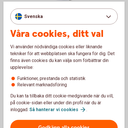
Svenska
Ulf Sigbratt
har decennier av erfarenhet inom spara och
placera hos Swedbank Robur.
Våra cookies, ditt val
Swedbank Robur är Sveriges största och en av Nordens
ledande kapitalförvaltare.
Vi använder nödvändiga cookies eller liknande
tekniker för att webbplatsen ska fungera för dig. Det
Deras riktmärken är enkelhet, innovation och hållbarhet.
finns även cookies du kan välja som förbättrar din
upplevelse:
Funktioner, prestanda och statistik
För att se detta innehåll behöver du först
Relevant marknadsföring
godkänna cookies för Funktioner, prestanda
Du kan ta tillbaka ditt cookie-medgivande när du vill,
och statistik.
på cookie-sidan eller under din profil när du är
Inställningar för cookies
inloggad.
Så hanterar vi
cookies
.
Godkänn alla cookies