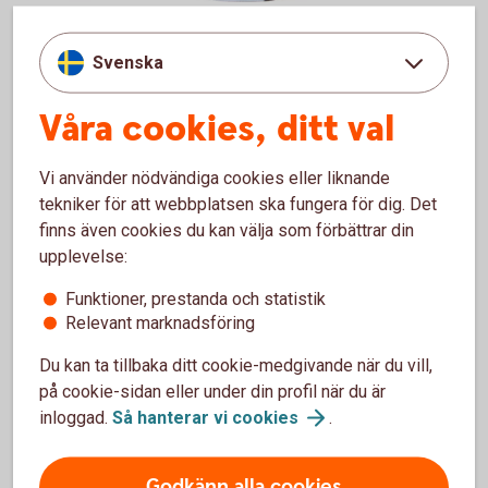
Svenska
Ulf Sigbratt
har decennier av erfarenhet inom spara och
placera hos Swedbank Robur.
Våra cookies, ditt val
Swedbank Robur är Sveriges största och en av Nordens
ledande kapitalförvaltare.
Vi använder nödvändiga cookies eller liknande
tekniker för att webbplatsen ska fungera för dig. Det
Deras riktmärken är enkelhet, innovation och hållbarhet.
finns även cookies du kan välja som förbättrar din
upplevelse:
Funktioner, prestanda och statistik
För att se detta innehåll behöver du först
Relevant marknadsföring
godkänna cookies för Funktioner, prestanda
Du kan ta tillbaka ditt cookie-medgivande när du vill,
och statistik.
på cookie-sidan eller under din profil när du är
Inställningar för cookies
inloggad.
Så hanterar vi
cookies
.
Godkänn alla cookies