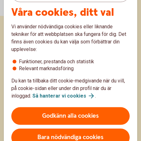
Våra cookies, ditt val
Vi använder nödvändiga cookies eller liknande
tekniker för att webbplatsen ska fungera för dig. Det
Sidfot
Räkna
finns även cookies du kan välja som förbättrar din
upplevelse:
Räkna på ränta på ränta
Funktioner, prestanda och statistik
Räkna på månadssparande
Relevant marknadsföring
Bolånekalkyl
Du kan ta tillbaka ditt cookie-medgivande när du vill,
på cookie-sidan eller under din profil när du är
Räkna på billån
inloggad.
Så hanterar vi
cookies
.
Räkna ut pension
Godkänn alla cookies
Hitta snabbt
Bara nödvändiga cookies