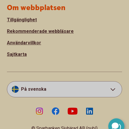
Om webbplatsen
Tillgänglighet
Rekommenderade webbläsare
Användarvillkor
Sajtkarta
På svenska
© Sparbanken Sjuhärad AB (publ)