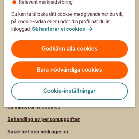
Relevant marknadsföring
Räntor, priser och kurser
Du kan ta tillbaka ditt cookie-medgivande när du vill,
Hitta bankkontor
på cookie-sidan eller under din profil när du är
inloggad.
Så hanterar vi cookies
.
Om Sparbanken Sjuhärad
Press
Godkänn alla cookies
Jobba hos oss
Bara nödvändiga cookies
Säkerhet och integritet
Cookie-inställningar
Ta tillbaka cookie-medgivande
Så hanterar vi cookies
Behandling av personuppgifter
Säkerhet och bedrägerier