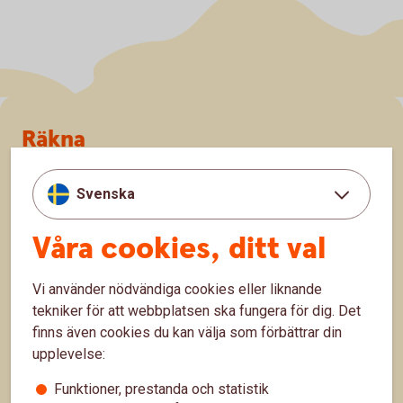
Sidfot
Räkna
Räkna på ränta på ränta
Svenska
Räkna på månadssparande
Våra cookies, ditt val
Bolånekalkyl
Räkna på billån
Vi använder nödvändiga cookies eller liknande
tekniker för att webbplatsen ska fungera för dig. Det
Räkna ut pension
finns även cookies du kan välja som förbättrar din
upplevelse:
Hitta snabbt
Funktioner, prestanda och statistik