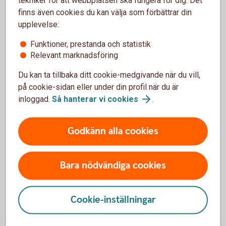
verksamhet i en föränderlig
finns även cookies du kan välja som förbättrar din
upplevelse:
värld:
Funktioner, prestanda och statistik
Se till att hålla koll på företagets kassaflöde –
Relevant marknadsföring
när pengar kommer in och när de går ut. Gör en
Du kan ta tillbaka ditt cookie-medgivande när du vill,
likviditetsbudget så att du får klart för dig om,
på cookie-sidan eller under din profil när du är
och i så fall när, du riskerar att få
likviditetsproblem.
inloggad.
Så hanterar vi
cookies
.
Bygg en buffert, eller förstärk den som redan
finns, för att klara sämre tider och oförutsedda
Godkänn alla cookies
utgifter.
Stresstesta företagets ekonomi. Vad händer
om lågkonjunkturen biter sig fast? Hur påverkas
Bara nödvändiga cookies
ni av leveransstörningar och prishöjningar på
produkter som företaget köper?
Se över företagets kostnader. Vilka
Cookie-inställningar
besparingar går att göra? Kan du hitta andra,
mer kostnadseffektiva lösningar? Vad finns det
för förhandlingsmöjligheter med dina