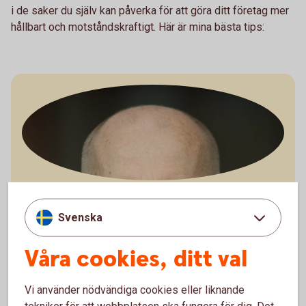
i de saker du själv kan påverka för att göra ditt företag mer
hållbart och motståndskraftigt. Här är mina bästa tips:
Jörgen Kennemar
Företagarekonom
Svenska
Våra cookies, ditt val
Vi använder nödvändiga cookies eller liknande
Så stärker du företagets
tekniker för att webbplatsen ska fungera för dig. Det