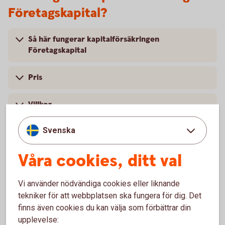
Företagskapital?
Så här fungerar kapitalförsäkringen
Företagskapital
Pris
Villkor
Svenska
Placeringar
Våra cookies, ditt val
Vi använder nödvändiga cookies eller liknande
tekniker för att webbplatsen ska fungera för dig. Det
Placera dina
pengar
finns även cookies du kan välja som förbättrar din
Möjliga placeringar inom
depå
upplevelse: