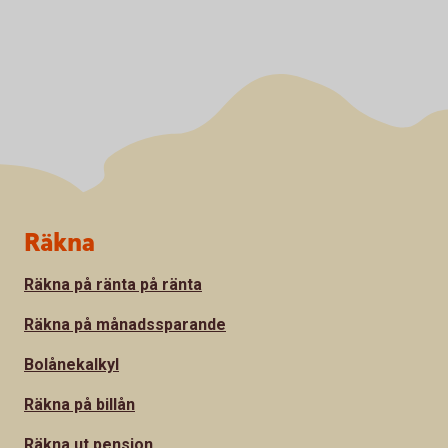
Sidfot
Räkna
Räkna på ränta på ränta
Räkna på månadssparande
Bolånekalkyl
Räkna på billån
Räkna ut pension