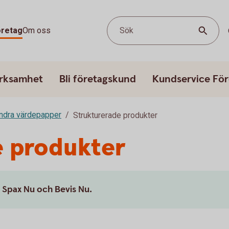
öretag
Om oss
Sök
erksamhet
Bli företagskund
Kundservice För
andra värdepapper
Strukturerade produkter
e produkter
a Spax Nu och Bevis Nu.