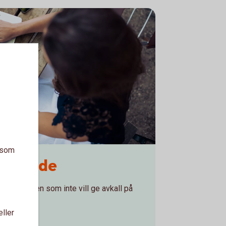
a som
turerade
investeraren som inte vill ge avkall på
eller
dukter