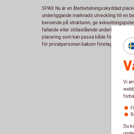
SPAX Nu är en återbetalningsskyddad placer
underliggande marknads utveckling till en be
beroende på strukturen, ge avkastningspoten
fallande eller stillastående underliggande 
placering som kan passa både företaget, in
för privatpersonen bakom företaget.
V
Vi an
webbp
förbä
F
R
Du ka
under