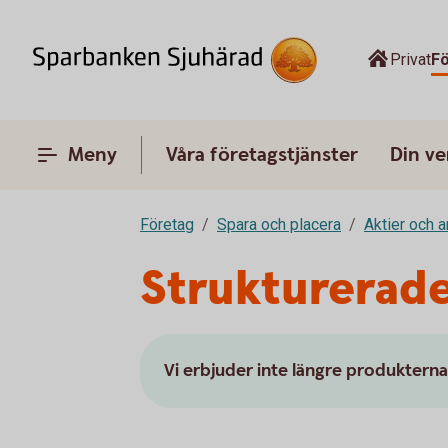
Privat
F
Meny
Våra företagstjänster
Din v
Företag
Spara och placera
Aktier och 
Strukturerad
Vi erbjuder inte längre produktern