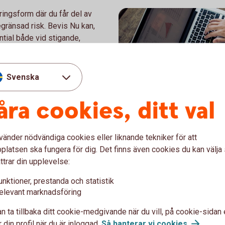
ingsform där du får del av
gränsad risk. Bevis Nu kan,
tial både vid stigande,
marknad. Egenskaper för en
om pensionssparandet eller
Svenska
åra cookies, ditt val
vänder nödvändiga cookies eller liknande tekniker för att
latsen ska fungera för dig. Det finns även cookies du kan välj
486125780
Blogg Struk
ttrar din upplevelse:
unktioner, prestanda och statistik
Bloggen för den försiktige 
elevant marknadsföring
möjligheten.
n ta tillbaka ditt cookie-medgivande när du vill, på cookie-sidan 
 din profil när du är inloggad.
Så hanterar vi
cookies
.
Blogg Strukturerade
pro