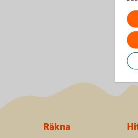
Sidfot
Räkna
Hi