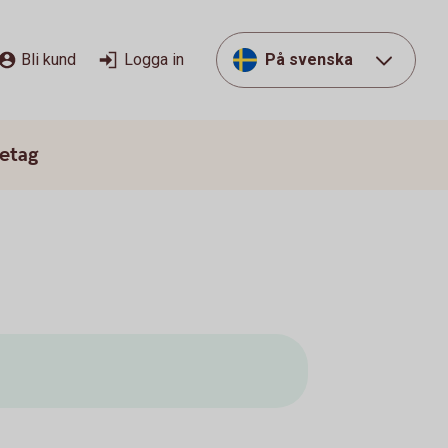
Bli kund
Logga in
På svenska
etag