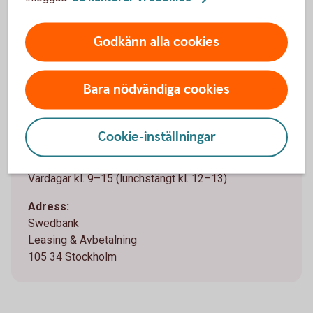
Godkänn alla cookies
Support befintligt avtal
Behöver du hjälp med dina befintliga avtal hos oss?
Bara nödvändiga cookies
Ring 08-58 59 86 60
eller
maila finansbolagskrediter@swedbank.se
Cookie-inställningar
Öppettider:
Vardagar kl. 9–15 (lunchstängt kl. 12–13).
Adress:
Swedbank
Leasing & Avbetalning
105 34 Stockholm