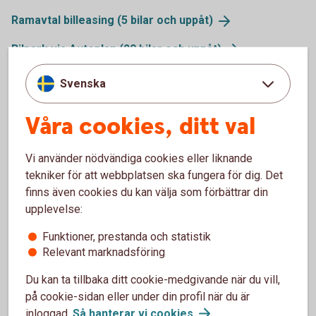
Ramavtal billeasing (5 bilar och
uppåt)
Bilpark via Autoplan (20 bilar och
uppåt)
Sälj din
leasingbil
Svenska
Våra cookies, ditt val
Trygghet med en bilförsäkring
Vi använder nödvändiga cookies eller liknande
tekniker för att webbplatsen ska fungera för dig. Det
Behöver du en bilförsäkring till din företagsbil? Våra
finns även cookies du kan välja som förbättrar din
försäkringar har ett omfattande skydd och smidig
upplevelse:
skadehantering. Försäkringen gäller även vid leasing
av bil. Försäkringsgivare är Tre Kronor Försäkring AB.
Funktioner, prestanda och statistik
Relevant marknadsföring
Bilförsäkring
företag
Du kan ta tillbaka ditt cookie-medgivande när du vill,
på cookie-sidan eller under din profil när du är
inloggad.
Så hanterar vi
cookies
.